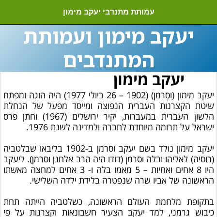
עמותת מתנדבי יעקב מימון
יעקב מימון ועמותת
המתנדבים
יעקב מימון
יעקב מימון (וַסֶרמן) (1902 – 26 ביולי 1977) היה הוגה ומפתח
שיטת הקצרנות העברית הנפוצה ומייסד מפעל של הנחלת
הלשון העברית במעברות, יקיר ירושלים (1967) וחתן פרס
ישראל על תרומה מיוחדת לחברה ולמדינה לשנת 1976.
יעקב מימון נולד בשם יעקב וסרמן ב-1902 בליבאו שבלטביה
(רוסיה) לאליהו ובלה וסרמן (דודו היה הרב אלחנן וסרמן). ליעקב
היו 8 אחים ואחיות – 5 מאמו בלה ו- 3 אחים למחצה מאשתו
הראשונה של אביו שרה שנפטרה בלידת ילדה השלישי.
בתקופת מלחמת העולם הראשונה, כשלטביה הייתה תחת
כיבוש גרמני, למד יעקב הצעיר חשבונאות וקצרנות על פי