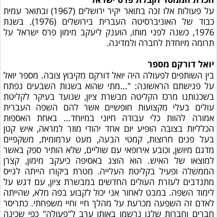
הכרת הממסד וקבלת פרס ישראל
על פעולות אלו זכה בתואר יקיר ירושלים (1967) ובתואר עמית
כבוד של האוניברסיטה העברית בירושלים (1976). בשנת
1976, כשנה לפני מותו, הוענק ליעקב מימון פרס ישראל על
תרומה מיוחדת לחברה ולמדינה.
יואל דורקם מספר
בין השותפים לפעולה היה יואל דורקם מקיבוץ צובה. מספר יואל
על פגישתם הראשונה: "...מתי שהוא בשנות השבעים נפתח
בשכנותנו מרכז הקליטה מבשרת ציון, שנועד בעיקר לקליטת
עולים בעלי מקצועות חופשיים אשר להם השפה העברית
אמורה להוות כלי עבודה חיוני במיוחד... באחת האספות
הכלליות בצובה הופיע יום אחד יהודי מוזר למראה, איש קטן
בעל פנים חרוצות, קמטי הבעה, מעט ערמומית, משקפיים
מדגם מיושן, וכובע אירופאי עם שוליים, שלא הותיר ספק באשר
למוצאו של האיש. הוא הוצג באסיפה כיעקב מימון, קצרן
הממשלה ופעיל בקליטת העלייה. מטרת ביקורו הייתה לגייס
מתנדבים לעזרת העולים החדשים במבשרת ציון, עם דגש על
לימוד השפה. במבט לאחור אני יכול לקבוע בפה מלא, שהייתה
לאדם זה השפעה מכרעת על מהלך חיי וחיי משפחתי. כתריסר
חברים וחברות שלנו נרשמו באותו ערב ל"פעולה" כפי שכינה