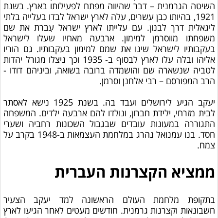
השיטה הגרמנית – דבר שהיווה מפתח לפעילותו בארץ. בשנת
1921, בהיותו כבן עשרים, עלה לארץ ישראל לבדו בעלייה בלתי
ליגאלית דרך לבנון. עם עלייתו לארץ ישראל עִברת את שם
משפחתו מווסרמן למימון. ארבעה מאחיו שעלו לישראל
בעקבותיו לישראל שינו את שמם למימון בעקבותיו. גם הוריו
אליהו ובלה עלו לארץ לבסוף ב- 1935 וכך ניצלו מגורל יהדות
לטביה שנשארה שם והושמדה ברובה בשואה, וביניהם דודו -
הרב המפורסם – רבי אלחנן וסרמן.
יעקב הגיע לירושלים ועבד בה. בשנת 1925 נישא לאסתר
לבית מזרחי, ילידת חברון, ונולדו להם ארבעה ילדים. המשפחה
התגוררה במעונות עובדים שבגבול השכונות רחביה ושערי
חסד. בנו עמנואל נהרג במלחמת העצמאות ב-1948 בקרב על
צמח.
ממציא הקצרנות העברית
בתקופת מלחמת העולם הראשונה למד יעקב הצעיר
חשבונאות וקצרנות גרמנית. חודשים מעטים לאחר הגיעו לארץ