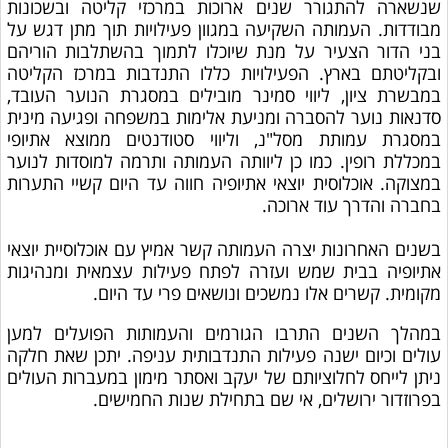
שנשארה להתגורר שנים ארוכות במרכזי קליטה ובשכונות
מבודדות. העמותה השקיעה במגוון פעילויות תוך מתן דגש על
בני הדור הצעיר על מנת שיוכלו לתמוך בהשתלבות הוריהם
ובקליטתם בארץ. הפעילויות כללו התנדבות במרכז הקליטה
במבשרת ציון, ליווי סמינר מובילים במסגרת הנוער העובד,
סדנאות נוער להסברה ומניעת אלימות במשפחה ופגיעה מינית
במסגרת עמותת מסל"נ, וליווי סטודנטים ממוצא אתיופי
במכללת רופין. כמו כן ליוותה העמותה ותרמה למוסדות לנוער
במצוקה.
אוכלוסית יוצאי אתיופיה חווה עד היום קשיי התערות
בחברה והדרך עוד ארוכה.
בשנים האחרונות יצרה העמותה קשר אמיץ עם אוכלוסיית יוצאי
אתיופיה בבית שמש ועזרה לפתח פעילות עצמאית ומנהיגות
מקומית. קשרים אלו נמשכים ונושאים פרי עד היום.
במהלך השנים התרבו הגורמים והעמותות הפועלים למען
עולים וכיום ישנה פעילות התנדבותית עניפה. יתכן שאת חלקה
ניתן לייחס לחלוציותם של יעקב ואסתר מימון במעברות העולים
בפרוזדור ירושלים, אי שם בתחילת שנות החמישים.