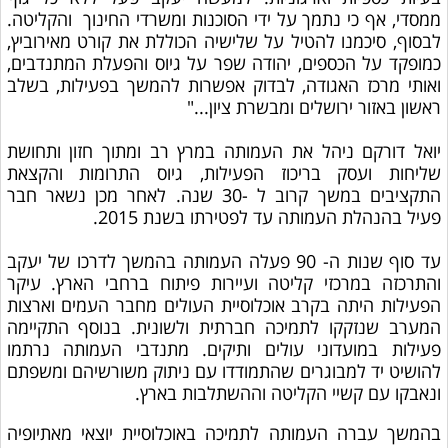
ממסדי, אף כי נתמך על ידי הסוכנות ומשרדי החינוך והקליטה.
לבסוף, סיכמנו להטיל על שלישיה הכוללת את קורט מאירוביץ,
כמופקד על הכספים, יהודה שפר על גיוס והפעלת המתנדבים,
ואותי מרכז האגודה, לבדוק אפשרות להמשך בפעילות, בשלב
ראשון באזור ירושלים ומבשרת ציון..."
יואל דורקם ניהל את העמותה במרץ רב ומתוך חזון ותחושת
שליחות ועסק בריכוז הפעילות, גיוס התרומות והקצאת
התקציבים במשך קרוב ל -30 שנה. לאחר מכן נשאר חבר
פעיל בהנהלת העמותה עד לפטירתו בשנת 2015.
עד סוף שנות ה- 90 פעלה העמותה בהמשך לדרכו של יעקב
והתרכזה במרכזי קליטה ועיירות פיתוח ברחבי הארץ. עיקר
הפעילות היתה בקרב אוכלוסיית העולים מחבר העמים וארצות
המערב שנזקקו לתמיכה חברתית ולשונית. בנוסף התקיימה
פעילות במועדוני עולים ותיקים. מתנדבי העמותה נרתמו
להושיט יד למבוגרים שהתמודדו עם ניתוק משורשיהם ומשפתם
ונאבקו עם קשיי הקליטה וההשתלבות בארץ.
בהמשך עברה העמותה לתמיכה באוכלוסיית יוצאי מאתיופיה