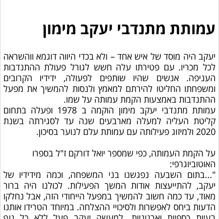
עמותת מתנדבי יעקב מימון
יעקב היה מוסד של איש אחד – ולא בכדי היווה דוגמא ווהשראה
לכל מכריו. עם פטירתו עלה חשש לגורל פעולת ההתנדבות
העניפה. אנשים שהיו שותפים לפעולה, ידידיו הקרובים
ומשפחתו החליטו להירתם למאמץ ולנסות להמשיך את מפעל
ההתנדבות באמצעות הקמת עמותה על שמו.
עמותת מתנדבי יעקב מימון הוקמה ב 1978 ופעלה בתחום
קליטת העליה למעלה מארבעים שנה עד לסגירתה בשנת
2020 ולמיזוג פעילותה עם עמותת עלם לנוער בסיכון.
על הקמת העמותה, כפי שמספר יואל דורקם ז"ל בספרו
האוטוביוגרפי:
"...בתום השבעה נפגשנו בני המשפחה, וכמה מידידיו של
יעקב, להתייעצות אודות המשך הפעילות. לכולנו היה ברור
מאוד, עד כמה חשוב להמשיך במפעל הייחודי הזה, אבל נחלקו
הדעות ביחס לאפשרות ולסיכויי ההצלחה. במיוחד הטרידו אותנו
בעיות כספיות וארגוניות. למעשה יעקב פעל ללא כל גוף