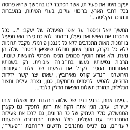
יעקב מימון את פעילותו, אשר הסתבר לנו בהמשך שהיא פרוסה
בכל רחבי הארץ, בריכוזי עולים, בערי הפיתוח, במעברות
ובמרכזי הקליטה..."
ממשיך יואל ומספר על אופן הפעולה של יעקב: "... ככל
שהכרנו את האיש ואת פעלו, נדהמנו להיווכח כיצד הוא מפעיל
בו זמנית מאות מתנדבים ללא כל מנגנון פורמלי, מקבל תרומות
ללא כל בקרה, מתוך אימון מוחלט שיוציאן למטרה שלה הן
נועדו, ולא אחת הוסיף סכומים מכיסו הפרטי להוצאות שונות.
מרבית נסיעותיו נעשו בתחבורה ציבורית. רק בשנותיו
האחרונות הסכים לקבל את הצעתו של צלם העיתונות
הירושלמי הנודע קורט מאירוביץ', שאתו יצר קשרי ידידות
הדוקים, להסיעו לריכוזים מרוחקים, כגון, נצרת עילית וחצור
הגלילית, תמורת תשלום הוצאות הדלק בלבד...
...פעם אחת, ברגע נדיר של שלווה הרהבתי עוז ושאלתי אותו
ישירות: יעקב, מנין אתה לוקח את הזמן לתפקד גם כקצרן
הממשלה, כולל תעתיק של כל הדיונים, גם לרכז את פעילות
המתנדבים עם העולים, כולל השגת התחבורה להסעתם
ליעדיהם, גם לגייס מתנדבים חדשים להרחבת 'הפעולה',