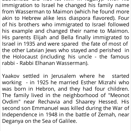
immigration to Israel he changed his family name
from Wasserman to Maimon (which he found more
akin to Hebrew alike less diaspora flavored). Four
of his brothers who immigrated to Israel followed
his example and changed their name to Maimon.
His parents Elijah and Bella finally immigrated to
Israel in 1935 and were spared the fate of most of
the other Latvian Jews who stayed and perished in
the Holocaust (including his uncle - the famous
rabbi - Rabbi Elhanan Wasserman).
Yaakov settled in Jerusalem where he started
working - in 1925 he married Esther Mizrahi who
was born in Hebron, and they had four children.
The family lived in the neighborhood of "Meonot
Ovdim" near Rechavia and Shaarey Hessed. His
second son Emmanuel was killed during the War of
Independence in 1948 in the battle of Zemah, near
Deganya on the Sea of Galilee.