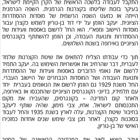
התקבל לעבודה בלשכה הראשית של הקרן הקיימת לישראל,
בעיקר בזכות שליטתו בקצרנות הגרמנית. השפה הגרמנית
הייתה אז כמעט השפה הרשמית של מוסדות ההסתדרות
הציונית. יעקב הוזמן על ידי דוד בן-גוריון לשמש כקצרן עבור
מוסדות היישוב ומפא"י. הוא החל לרשום באספות וועידות של
ההסתדרות ותנועת העבודה, וכן הוזמן להשתתף בקונגרסים
הציוניים באירופה בשנות השלושים.
תוך כדי עבודתו הצליח להתאים את שיטת הקצרנות שלמד
לעברית, דבר שהרחיב את אפשרויות השימוש בה. יעקב התמיד
לרשום את נאומי הדוברים באספות וועידות של ההסתדרות
ותנועת העבודה ושל המוסדות הנבחרים של היישוב העברי.
החל משנת 1929 גם הוזמן לרשום את הנאומים בעברית יחד
עם תלמידיו, בדיוני הקונגרסים הציוניים שהתכנסו אז באירופה,
ולאחר קום המדינה – בקונגרסים, שהעבירו את מקום
התכנסותם לישראל. אחיו, צבי מימון, שהיה שותף ליעקב
בחיבור שיטת הקצרנות, עלה לארץ בשנת 1935 והחל לעבוד
בסוכנות כקצרן. לאחר מכן צבי שימש שנים אחדות כמזכירו
האישי של בן-גוריון,
יעקב הוציא לאור את המהדורה הראשונה של הספר