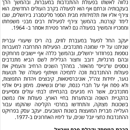
נלווה לאשתו בפעולת ההתנדבות במעברות, ובהמשך הלך
בעקבותיה ונרתם אף הוא לפעולה בקרב העולים החדשים. הוא
צירף אליו את תלמידותיו מבית הספר סליגסברג בירושלים, שבו
לימד קצרנות. בהמשך צירף לפעילות רבים מבני משפחתו
וממכריו והמשיך בפעולה גם לאחר פטירת אסתר ב- 1964.
יעקב החל לפעול במעברת לוזים, בה ריכז שיעורי עברית
שניתנו על ידי שמונה מתנדבים. הפעילות התרחבה למעברות
נוספות בפרוזדור ירושלים, ובהמשך כללה אף יישובים מרוחקים
ובהם מרגליות, דובב וחצור הגלילית לשם הביא מתנדבים
נוספים ש"גייס" מהאזור. במהלך השנים הרחיב והעמיק את
פעולות ההתנדבות וזכה לתמיכה ושיתוף פעולה של תנועות
נוער, יחידות צה"ל, אוניברסיטאות, קיבוצים ויהדות התפוצות,
ולא פסח אף על חברי כנסת, שרים ונשיאים. מימון גייס אלפי
מתנדבים, אשר היו מגיעים בהנחייתו לבתי עולים ומסייעים
בהקניית השפה ובהתערות בחיי הארץ. פעולות אלו נמשכו
בשכונות מצוקה, והתחדשו במרכזי הקליטה שהוקמו עבור
העלייה מברית המועצות בשנות השבעים. יעקב עסק בפרויקט
ההתנדבות כחצי יובל שנים, עד לימיו האחרונים ב-1977.